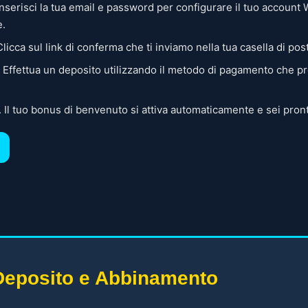
Inserisci la tua email e password per configurare il tuo account
e.
Clicca sul link di conferma che ti inviamo nella tua casella di pos
. Effettua un deposito utilizzando il metodo di pagamento che pr
. Il tuo bonus di benvenuto si attiva automaticamente e sei pron
Deposito e Abbinamento