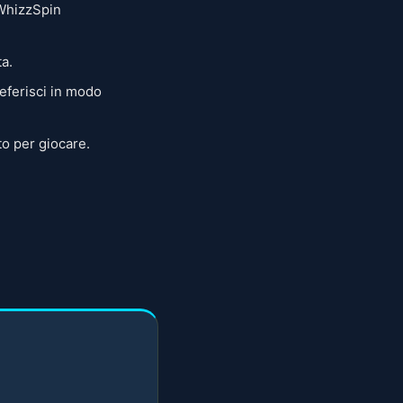
 WhizzSpin
ta.
eferisci in modo
to per giocare.