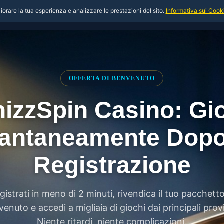
iorare la tua esperienza e analizzare le prestazioni del sito.
Informativa sui Cook
omozioni
Giochi
Supporto
Gioco Responsabile
OFFERTA DI BENVENUTO
izzSpin Casino: Gi
tantaneamente Dopo
Registrazione
gistrati in meno di 2 minuti, rivendica il tuo pacchetto
enuto e accedi a migliaia di giochi dai principali prov
Niente ritardi, niente complicazioni.