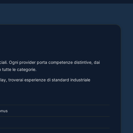
eciali. Ogni provider porta competenze distintive, dai
 tutte le categorie.
Play, troverai esperienze di standard industriale
bonus